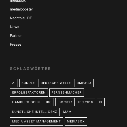
mediabox
medialoopster
Nachtblau DE
News
Partner
Presse
SCHLAGWÖRTER
AI
BUNDLE
DEUTSCHE WELLE
DMEXCO
ERFOLGSFAKTOREN
FERNSEHMACHER
HAMBURG OPEN
IBC
IBC 2017
IBC 2018
KI
KÜNSTLICHE INTELLIGENZ
MAM
MEDIA ASSET MANAGEMENT
MEDIABOX